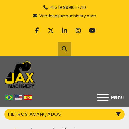
+55 19 99916-7710
Vendas@jaxmachinery.com
facebook
twitter
linkedin
instagram
youtube
Pesquisar
Menu
FILTROS AVANÇADOS