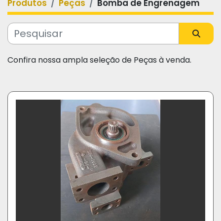
Produtos
Peças
Bomba de Engrenagem
Categoria
Fabricante
Confira nossa ampla seleção de Peças à venda.
Modelo