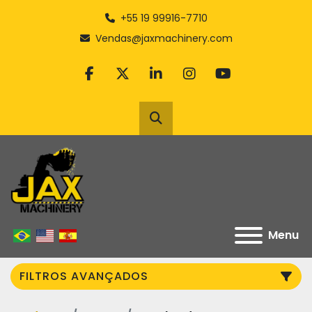
+55 19 99916-7710
Vendas@jaxmachinery.com
facebook
twitter
linkedin
instagram
youtube
Pesquisar
Menu
FILTROS AVANÇADOS