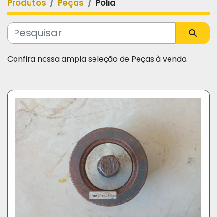
Produtos
Peças
Polia
Categoria
Fabricante
Confira nossa ampla seleção de Peças à venda.
Modelo