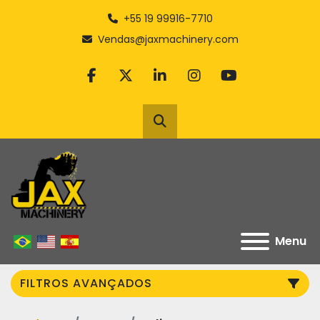
+55 19 99916-7710
Vendas@jaxmachinery.com
facebook
twitter
linkedin
instagram
youtube
Pesquisar
Menu
FILTROS AVANÇADOS