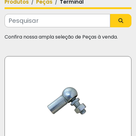
Produtos
Peças
Terminal
Categoria
Fabricante
Confira nossa ampla seleção de Peças à venda.
Modelo