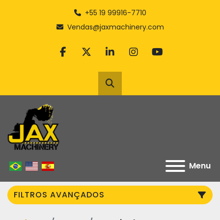
+55 19 99916-7710
Vendas@jaxmachinery.com
facebook
twitter
linkedin
instagram
youtube
Pesquisar
Menu
FILTROS AVANÇADOS