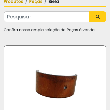
Produtos
Peças
Biela
Categoria
Fabricante
Confira nossa ampla seleção de Peças à venda.
Modelo