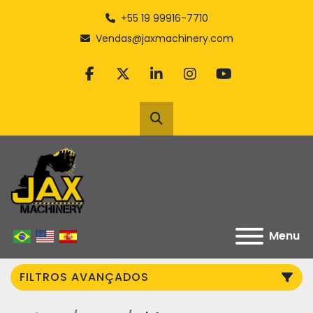
+55 19 99916-7710
Vendas@jaxmachinery.com
facebook
twitter
linkedin
instagram
youtube
Pesquisar
Menu
FILTROS AVANÇADOS