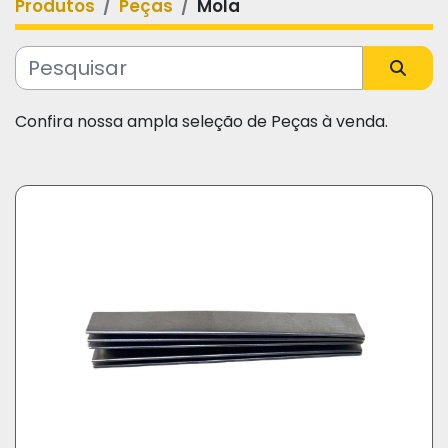
Produtos
Peças
Mola
Categoria
Fabricante
Confira nossa ampla seleção de Peças à venda.
Modelo