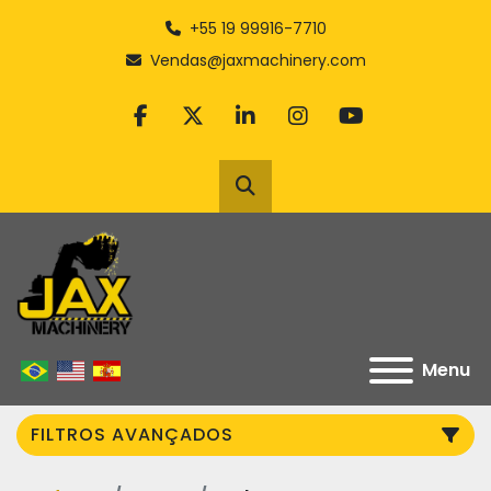
+55 19 99916-7710
Vendas@jaxmachinery.com
facebook
twitter
linkedin
instagram
youtube
Pesquisar
Menu
FILTROS AVANÇADOS