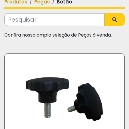
Produtos
Peças
Botão
Categoria
Fabricante
Confira nossa ampla seleção de Peças à venda.
Modelo