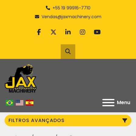
+55 19 99916-7710
Vendas@jaxmachinery.com
facebook
twitter
linkedin
instagram
youtube
Pesquisar
Menu
FILTROS AVANÇADOS