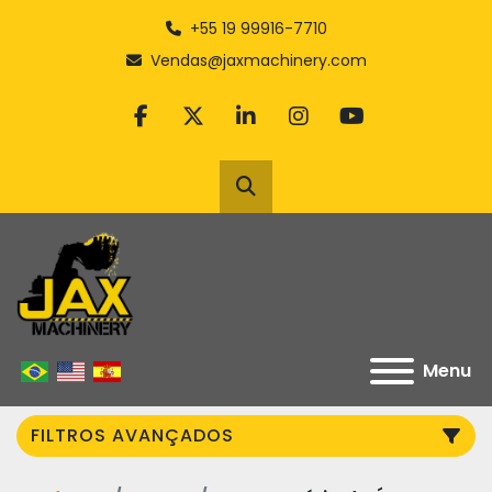
+55 19 99916-7710
Vendas@jaxmachinery.com
facebook
twitter
linkedin
instagram
youtube
Pesquisar
Menu
FILTROS AVANÇADOS