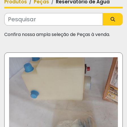
Produtos
Peças
Reservatório de Água
Categoria
Fabricante
Confira nossa ampla seleção de Peças à venda.
Modelo