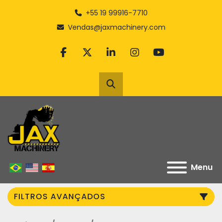
+55 19 99916-7710
Vendas@jaxmachinery.com
facebook
twitter
linkedin
instagram
youtube
Pesquisar
Menu
FILTROS AVANÇADOS