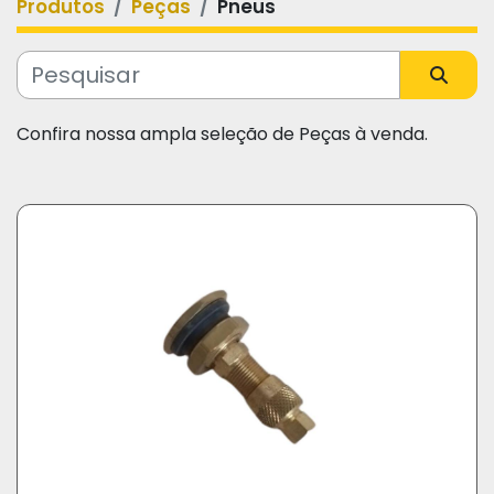
Produtos
Peças
Pneus
Categoria
Fabricante
Confira nossa ampla seleção de Peças à venda.
Modelo