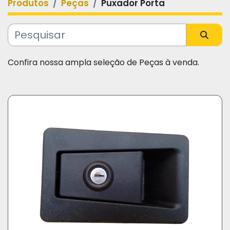
Produtos
Peças
Puxador Porta
Categoria
Fabricante
Confira nossa ampla seleção de Peças à venda.
Modelo