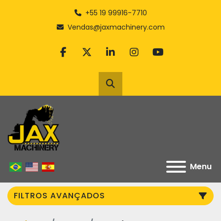
+55 19 99916-7710
Vendas@jaxmachinery.com
facebook
twitter
linkedin
instagram
youtube
Pesquisar
Menu
FILTROS AVANÇADOS