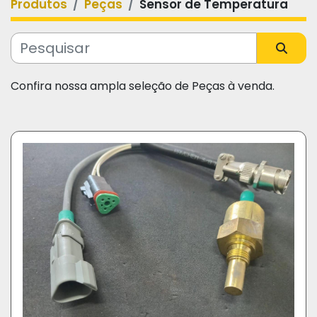
Produtos
Peças
Sensor de Temperatura
Categoria
Fabricante
Confira nossa ampla seleção de Peças à venda.
Modelo