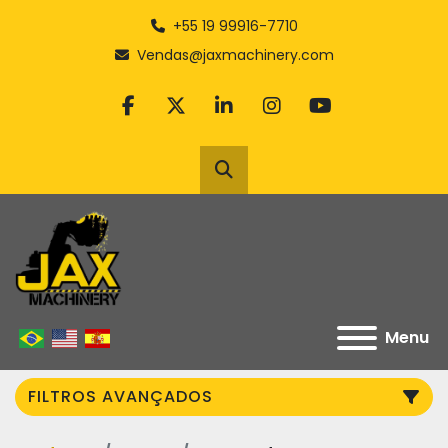
+55 19 99916-7710
Vendas@jaxmachinery.com
facebook
twitter
linkedin
instagram
youtube
Pesquisar
Menu
FILTROS AVANÇADOS