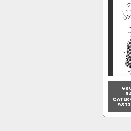
GRU
R
CATERPI
9803 