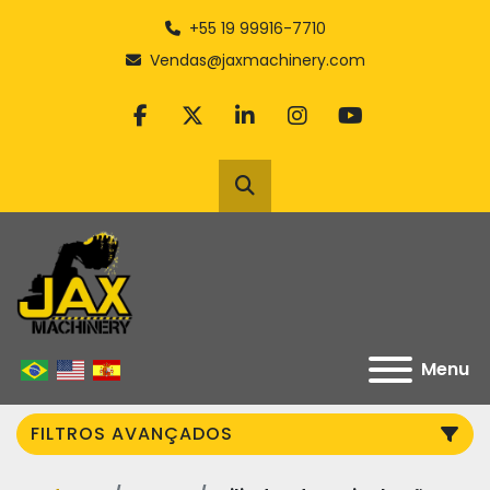
+55 19 99916-7710
Vendas@jaxmachinery.com
facebook
twitter
linkedin
instagram
youtube
Pesquisar
Menu
FILTROS AVANÇADOS