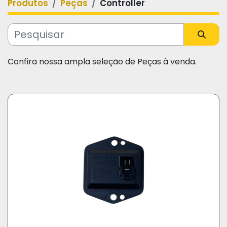
Produtos
Peças
Controller
Categoria
Fabricante
Confira nossa ampla seleção de Peças à venda.
Modelo