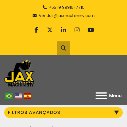
+55 19 99916-7710
Vendas@jaxmachinery.com
facebook
twitter
linkedin
instagram
youtube
Pesquisar
Menu
FILTROS AVANÇADOS