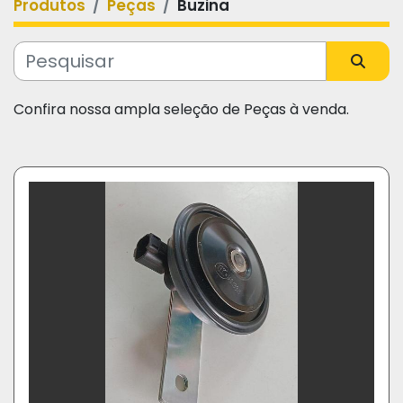
Produtos
Peças
Buzina
Categoria
Fabricante
Confira nossa ampla seleção de Peças à venda.
Modelo