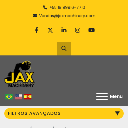
+55 19 99916-7710
Vendas@jaxmachinery.com
facebook
twitter
linkedin
instagram
youtube
Pesquisar
Menu
FILTROS AVANÇADOS