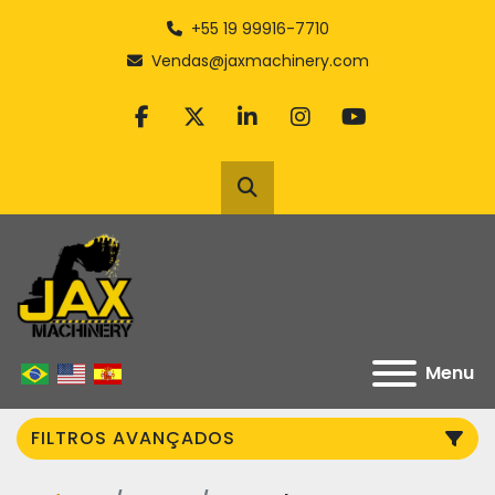
+55 19 99916-7710
Vendas@jaxmachinery.com
facebook
twitter
linkedin
instagram
youtube
Pesquisar
Menu
FILTROS AVANÇADOS