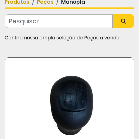
Produtos
Peças
Manopla
Categoria
Fabricante
Confira nossa ampla seleção de Peças à venda.
Modelo