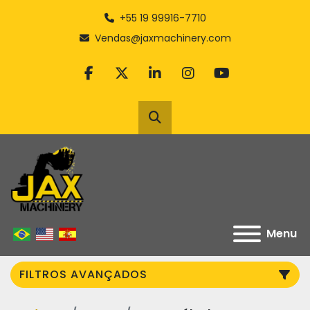
+55 19 99916-7710
Vendas@jaxmachinery.com
facebook
twitter
linkedin
instagram
youtube
Pesquisar
Menu
FILTROS AVANÇADOS