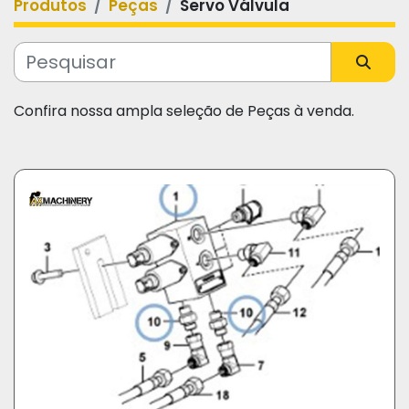
Produtos
Peças
Servo Válvula
Categoria
Fabricante
Confira nossa ampla seleção de Peças à venda.
Modelo