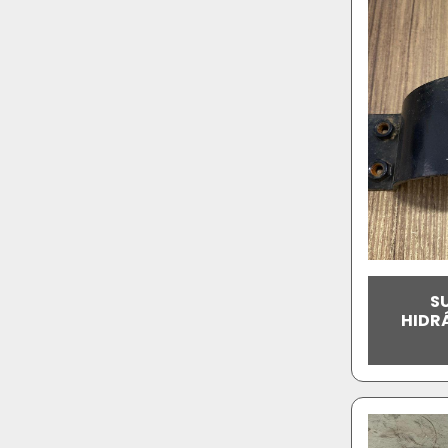
S
HIDR