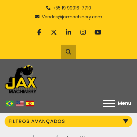
+55 19 99916-7710
Vendas@jaxmachinery.com
facebook
twitter
linkedin
instagram
youtube
Pesquisar
Menu
FILTROS AVANÇADOS