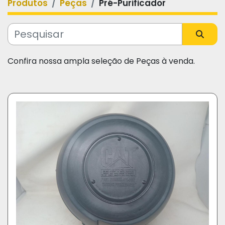
Produtos
Peças
Pré-Purificador
Categoria
Fabricante
Confira nossa ampla seleção de Peças à venda.
Modelo