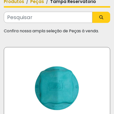
Produtos
Peças
Tampa Reservatorio
Categoria
Fabricante
Confira nossa ampla seleção de Peças à venda.
Modelo