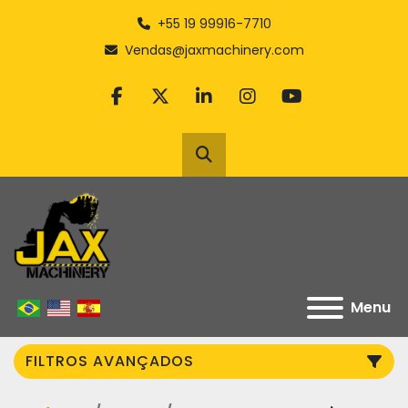
+55 19 99916-7710
Vendas@jaxmachinery.com
facebook
twitter
linkedin
instagram
youtube
Pesquisar
Menu
FILTROS AVANÇADOS