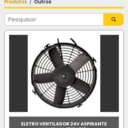
Produtos
Outros
Categoria
Fabricante
Modelo
ELETRO VENTILADOR 24V ASPIRANTE