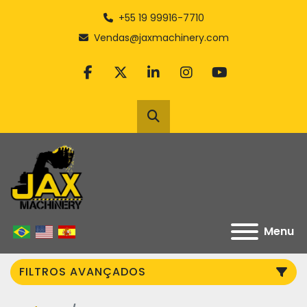
+55 19 99916-7710
Vendas@jaxmachinery.com
facebook
twitter
linkedin
instagram
youtube
Pesquisar
Menu
FILTROS AVANÇADOS