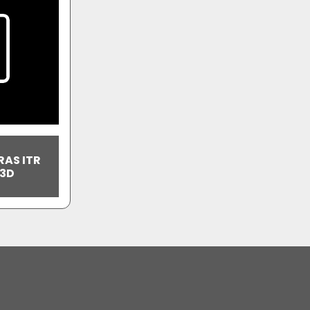
RAS ITR
23D