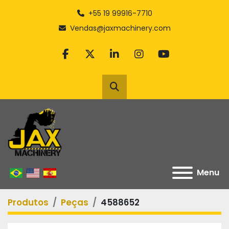
+55 19 99916-7710
Vendas@jaxmachinery.com
facebook
twitter
linkedin
instagram
youtube
Pesquisar
Menu
Produtos
Peças
4588652