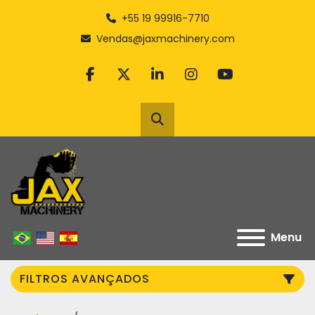
+55 19 99916-7710
Vendas@jaxmachinery.com
facebook
twitter
linkedin
instagram
youtube
Pesquisar
Menu
FILTROS AVANÇADOS