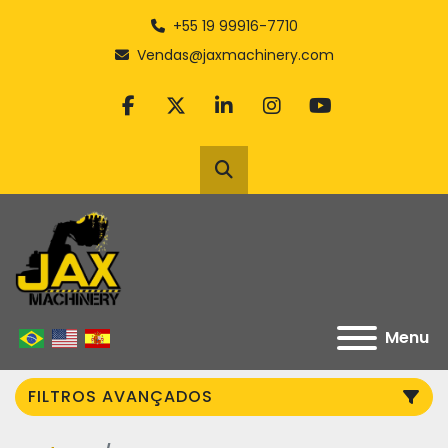
+55 19 99916-7710
Vendas@jaxmachinery.com
facebook
twitter
linkedin
instagram
youtube
Pesquisar
Menu
FILTROS AVANÇADOS