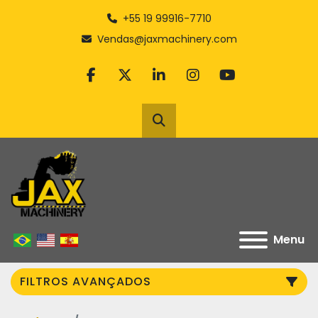
+55 19 99916-7710
Vendas@jaxmachinery.com
facebook
twitter
linkedin
instagram
youtube
Pesquisar
Menu
FILTROS AVANÇADOS