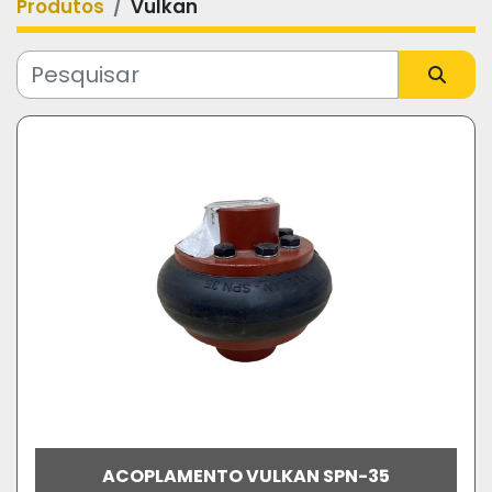
Produtos
Vulkan
Categoria
Fabricante
Modelo
ACOPLAMENTO VULKAN SPN-35