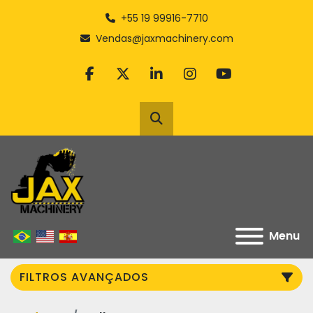
+55 19 99916-7710
Vendas@jaxmachinery.com
facebook
twitter
linkedin
instagram
youtube
Pesquisar
Menu
FILTROS AVANÇADOS