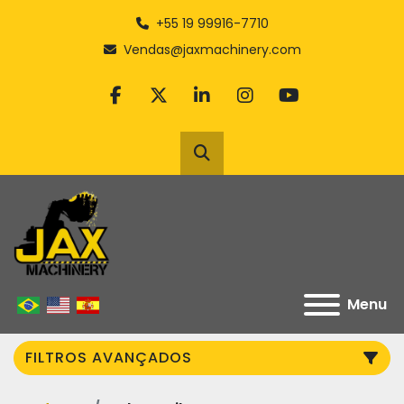
+55 19 99916-7710
Vendas@jaxmachinery.com
facebook
twitter
linkedin
instagram
youtube
Pesquisar
Menu
FILTROS AVANÇADOS