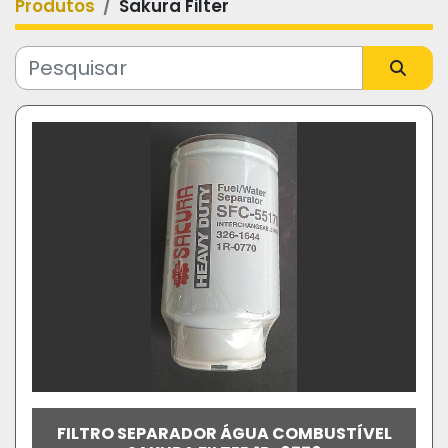
Produtos
Sakura Filter
Categoria
Fabricante
Modelo
FILTRO SEPARADOR ÁGUA COMBUSTÍVEL