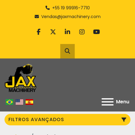
+55 19 99916-7710
Vendas@jaxmachinery.com
facebook
twitter
linkedin
instagram
youtube
Pesquisar
Menu
FILTROS AVANÇADOS