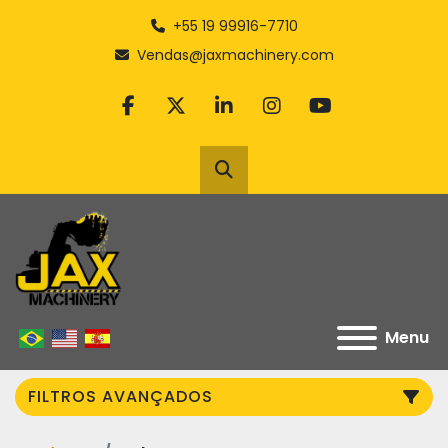
+55 19 99916-7710
Vendas@jaxmachinery.com
facebook
twitter
linkedin
instagram
youtube
Pesquisar
Menu
FILTROS AVANÇADOS