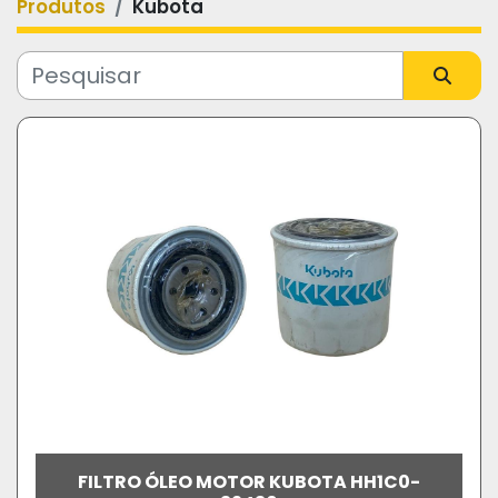
Produtos
Kubota
Categoria
Fabricante
Modelo
FILTRO ÓLEO MOTOR KUBOTA HH1C0-