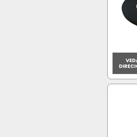
VED
DIRECI