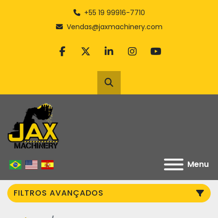
+55 19 99916-7710
Vendas@jaxmachinery.com
facebook
twitter
linkedin
instagram
youtube
Pesquisar
Menu
FILTROS AVANÇADOS