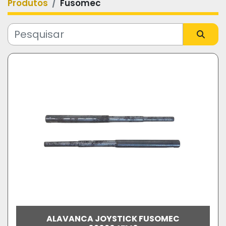
Produtos
Fusomec
Categoria
Fabricante
Modelo
ALAVANCA JOYSTICK FUSOMEC