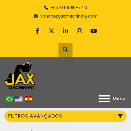
+55 19 99916-7710
Vendas@jaxmachinery.com
facebook
twitter
linkedin
instagram
youtube
Pesquisar
Menu
FILTROS AVANÇADOS