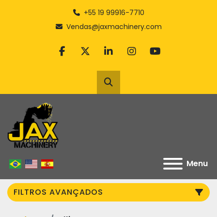
+55 19 99916-7710
Vendas@jaxmachinery.com
facebook
twitter
linkedin
instagram
youtube
Pesquisar
Menu
FILTROS AVANÇADOS