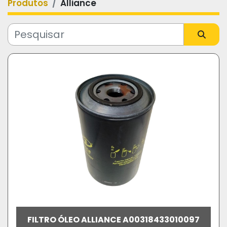
Produtos
Alliance
Categoria
Fabricante
Modelo
FILTRO ÓLEO ALLIANCE A00318433010097