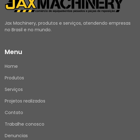
sua experiência de compra conosco. Sua 
opinião é muito importante!
Jax Machinery, produtos e serviços, atendendo empresas
no Brasil e no mundo.
ATENDIMENTO
Menu
Nosso horário de atendimento é de segunda a 
sexta, das 08h00 às 17h30.
Home
Mensagens enviadas fora desse horário serão 
respondidas no próximo dia útil.
Produtos
Serviços
Projetos realizados
JAX MACHINERY – Brasil
Compromisso com qualidade e atendimento 
Contato
de excelência.
Trabalhe conosco
Denuncias