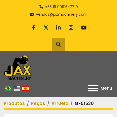
+55 19 99916-7710
Vendas@jaxmachinery.com
facebook
twitter
linkedin
instagram
youtube
Pesquisar
Menu
Produtos
Peças
Arruela
G-01530