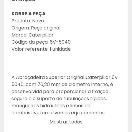
SOBRE A PEÇA
Produto: Novo
Origem: Peça original
Marca: Caterpillar
Código da peça: 6V-5040
Valor referente: 1 unidade
A Abraçadeira Superior Original Caterpillar 6V-
5040, com 76,20 mm de diâmetro interno, é 
desenvolvida para proporcionar a fixação 
segura e o suporte de tubulações rígidas, 
mangueiras hidráulicas e linhas de 
combustível em diversos equipamentos 
Caterpillar, garantindo estabilidade e 
Mostrar todos
proteção dos sistemas durante a operação.