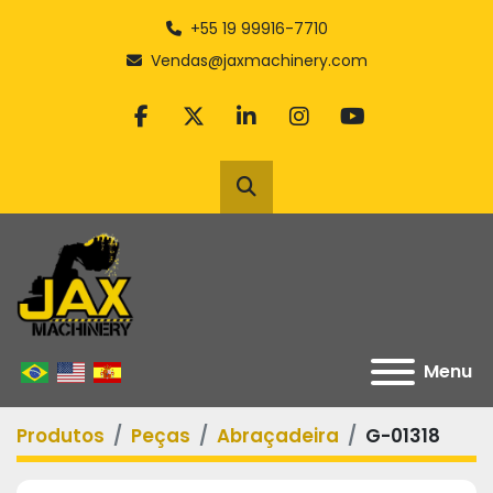
+55 19 99916-7710
Vendas@jaxmachinery.com
facebook
twitter
linkedin
instagram
youtube
Pesquisar
Menu
Produtos
Peças
Abraçadeira
G-01318