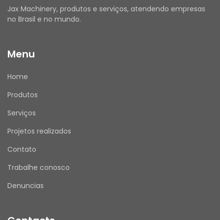
Jax Machinery, produtos e serviços, atendendo empresas
ANTES DE COMPRAR
no Brasil e no mundo.
Utilize o campo de Perguntas e Respostas 
para esclarecer todas as suas dúvidas.
Menu
Verifique se seus dados de entrega e cadastro 
estão atualizados.
Home
Emitimos Nota Fiscal para todas as vendas.
Produtos
Serviços
APÓS A COMPRA
Projetos realizados
Assim que receber o produto, por favor, avalie 
sua experiência de compra conosco. Sua 
Contato
opinião é muito importante!
Trabalhe conosco
Denuncias
ATENDIMENTO
Nosso horário de atendimento é de segunda a 