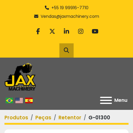
+55 19 99916-7710
Vendas@jaxmachinery.com
facebook
twitter
linkedin
instagram
youtube
Pesquisar
Menu
Produtos
Peças
Retentor
G-01300