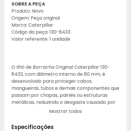
SOBRE A PEÇA
Produto: Novo
Origem: Peça original
Marca: Caterpillar
Código da peça: 130-8433
Valor referente: 1 unidade
O Ilhó de Borracha Original Caterpillar 130-
8433, com diâmetro interno de 80 mm, é 
desenvolvido para proteger cabos, 
mangueiras, tubos e demais componentes que 
passam por chapas, painéis ou estruturas 
metálicas, reduzindo o desgaste causado por 
atrito e vibrações.
Mostrar todos
Fabricado conforme os rigorosos padrões de 
qualidade Caterpillar, o ilhó é produzido em 
Especificações
borracha de alta resistência, projetado para 