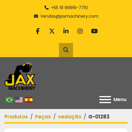
+55 19 99916-7710
Vendas@jaxmachinery.com
facebook
twitter
linkedin
instagram
youtube
Pesquisar
Menu
Produtos
Peças
vedação
G-01283