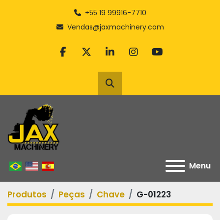
+55 19 99916-7710
Vendas@jaxmachinery.com
facebook
twitter
linkedin
instagram
youtube
Pesquisar
Menu
Produtos
Peças
Chave
G-01223