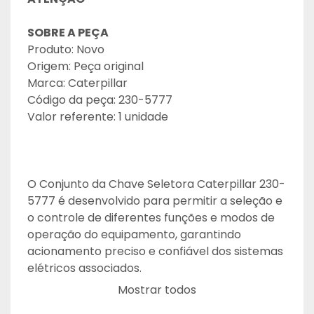
SOBRE A PEÇA
Produto: Novo
Origem: Peça original
Marca: Caterpillar
Código da peça: 230-5777
Valor referente: 1 unidade
O Conjunto da Chave Seletora Caterpillar 230-
5777 é desenvolvido para permitir a seleção e 
o controle de diferentes funções e modos de 
operação do equipamento, garantindo 
acionamento preciso e confiável dos sistemas 
elétricos associados.
Fabricado conforme os rigorosos padrões de 
Mostrar todos
qualidade Caterpillar, o conjunto é produzido 