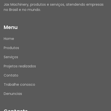
ANTES DE COMPRAR
Jax Machinery, produtos e serviços, atendendo empresas
Utilize o campo de Perguntas e Respostas 
no Brasil e no mundo.
para esclarecer todas as suas dúvidas.
Verifique se seus dados de entrega e cadastro 
Menu
estão atualizados.
Emitimos Nota Fiscal para todas as vendas.
Home
Produtos
APÓS A COMPRA
Serviços
Assim que receber o produto, por favor, avalie 
Projetos realizados
sua experiência de compra conosco. Sua 
opinião é muito importante!
Contato
Trabalhe conosco
Denuncias
ATENDIMENTO
Nosso horário de atendimento é de segunda a 
sexta, das 08h00 às 17h30.