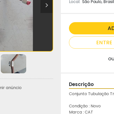
Local:
São Paulo, Brasil
A
ENTR
o
Descrição
mir anúncio
Conjunto Tubulação Tr
Condição : Novo
Marca : CAT