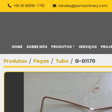
+55 19 99916-7710
Vendas@jaxmachinery.com
HOME
SOBRE NÓS
PRODUTOS
SERVIÇOS
PROJ
Produtos
Peças
Tubo
G-01170