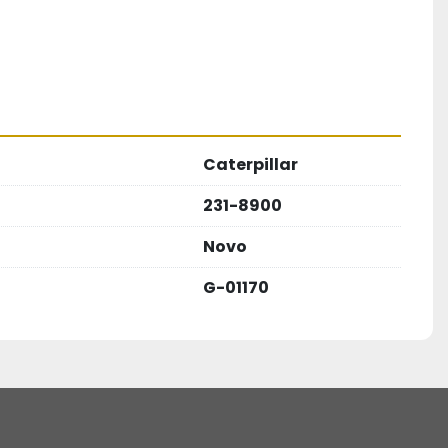
Caterpillar
231-8900
Novo
G-01170