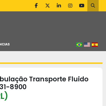
facebook
twitter
linkedin
instagram
youtube
Pesqu
NCIAS
bulação Transporte Fluido
231-8900
L)