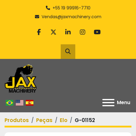
+55 19 99916-7710
Vendas@jaxmachinery.com
facebook
twitter
linkedin
instagram
youtube
Pesquisar
Menu
Produtos
Peças
Elo
G-01152