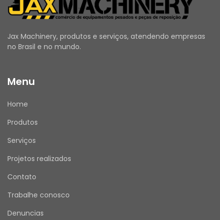
substituição sejam realizadas por um 
profissional qualificado, seguindo as 
orientações do fabricante.
Jax Machinery, produtos e serviços, atendendo empresas
no Brasil e no mundo.
Menu
MODELOS COMPATÍVEIS PARA O NÚMERO DE 
PEÇA 208-60-71123:
Home
Escavadeiras:
PC400-7, PC400-8, PC450-7, PC450-8, 
Produtos
PC490-10 e PC500LC-10.
Tratores de Esteiras:
Serviços
D475A-5, D475A-5A e D475A-5E0.
Projetos realizados
Caminhões Articulados:
HM400-3, HM400-3M0 e HM400-3R.
Contato
Equipamentos de Reciclagem/Britagem:
Trabalhe conosco
BR580JG-1.
Denuncias