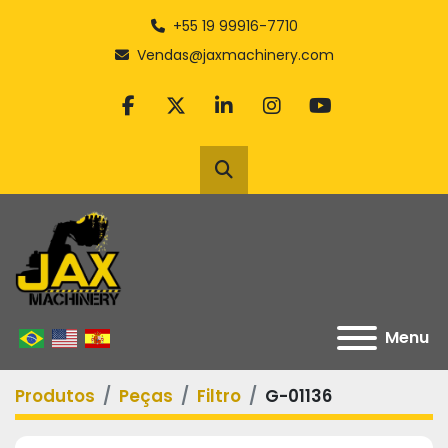
+55 19 99916-7710
Vendas@jaxmachinery.com
facebook
twitter
linkedin
instagram
youtube
Pesquisar
Menu
Produtos
Peças
Filtro
G-01136