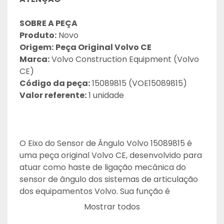
SOBRE A PEÇA
Produto:
 Novo
Origem:
Peça Original Volvo CE
Marca:
 Volvo Construction Equipment (Volvo 
CE)
Código da peça:
 15089815 (VOE15089815)
Valor referente:
 1 unidade
O Eixo do Sensor de Ângulo Volvo 15089815 é 
uma peça original Volvo CE, desenvolvido para 
atuar como haste de ligação mecânica do 
sensor de ângulo dos sistemas de articulação 
dos equipamentos Volvo. Sua função é 
transmitir com precisão o movimento da 
Mostrar todos
articulação ao sensor, permitindo o 