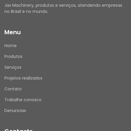
As fotos do anúncio são reais da peça.
Jax Machinery, produtos e serviços, atendendo empresas
Atenção: Recomendamos que a instalação e 
no Brasil e no mundo.
substituição sejam realizadas por um 
profissional qualificado, seguindo as 
Menu
orientações do fabricante.
Home
Produtos
MODELOS COMPATÍVEIS PARA O NÚMERO DE 
PEÇA 15089815 (VOE15089815):
Serviços
Caminhões Articulados Volvo:
 A25E, A25F, 
Projetos realizados
A25G, A30, A30C, A30F, A30G, A35, A35C, A35F, 
A35G, A40F, A40G, A45G FS e A60H.
Contato
Pás-Carregadeiras Volvo:
 L180 e L330.
Trabalhe conosco
Denuncias
ESPECIFICAÇÕES TÉCNICAS
Tipo:
 Eixo do Sensor de Ângulo (Axle / Shaft / 