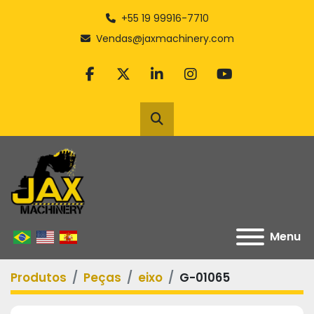
+55 19 99916-7710
Vendas@jaxmachinery.com
facebook
twitter
linkedin
instagram
youtube
Pesquisar
Menu
Produtos
Peças
eixo
G-01065