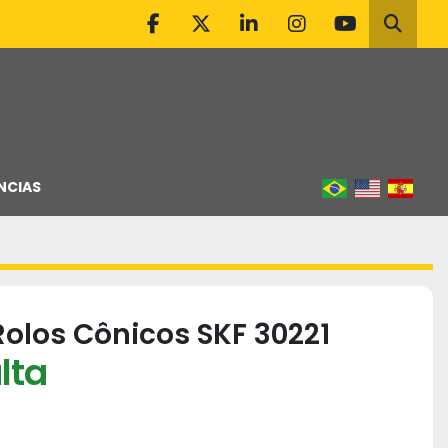
facebook
twitter
linkedin
instagram
youtube
Pesqu
NCIAS
olos Cônicos SKF 30221
lta