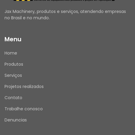
Utilize o campo de Perguntas e Respostas 
para esclarecer todas as suas dúvidas.
Jax Machinery, produtos e serviços, atendendo empresas
Verifique se seus dados de entrega e cadastro 
no Brasil e no mundo.
estão atualizados.
Emitimos Nota Fiscal para todas as vendas.
Menu
Home
APÓS A COMPRA
Produtos
Assim que receber o produto, por favor, avalie 
sua experiência de compra conosco. Sua 
Serviços
opinião é muito importante!
Projetos realizados
Contato
Trabalhe conosco
ATENDIMENTO
Nosso horário de atendimento é de segunda a 
Denuncias
sexta, das 08h00 às 17h30.
Mensagens enviadas fora deste horário serão 