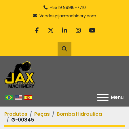
+55 19 99916-7710
Vendas@jaxmachinery.com
facebook
twitter
linkedin
instagram
youtube
Pesquisar
Menu
Produtos
Peças
Bomba Hidraulica
G-00845