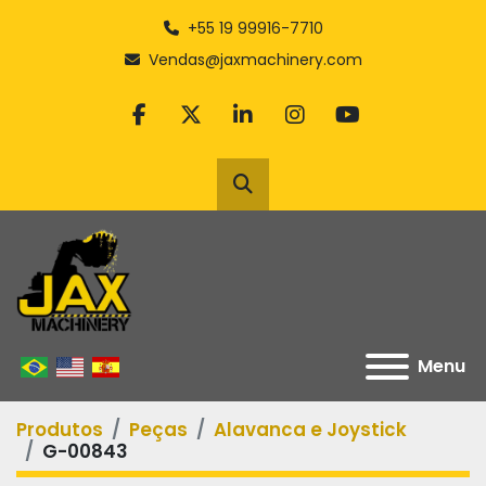
+55 19 99916-7710
Vendas@jaxmachinery.com
facebook
twitter
linkedin
instagram
youtube
Pesquisar
Menu
Produtos
Peças
Alavanca e Joystick
G-00843