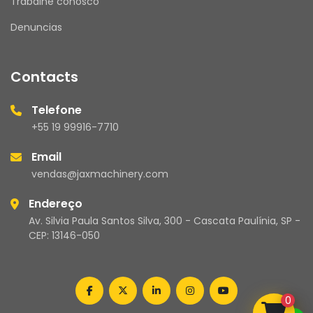
Trabalhe conosco
Mensagens enviadas fora desse horário serão 
respondidas no próximo dia útil.
Denuncias
Contacts
JAX MACHINERY – Brasil
Compromisso com qualidade e atendimento 
Telefone
de excelência.
+55 19 99916-7710
Email
vendas@jaxmachinery.com
Endereço
Av. Silvia Paula Santos Silva, 300 - Cascata Paulínia, SP -
CEP: 13146-050
facebook
twitter
linkedin
instagram
youtube
0