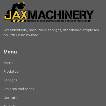
ANTES DE COMPRAR
Utilize o campo de Perguntas e Respostas 
para esclarecer todas as suas dúvidas.
Verifique se seus dados de entrega e cadastro 
estão atualizados.
Emitimos Nota Fiscal para todas as vendas.
Jax Machinery, produtos e serviços, atendendo empresas
no Brasil e no mundo.
Menu
APÓS A COMPRA
Assim que receber o produto, por favor, avalie 
Home
sua experiência de compra conosco. Sua 
opinião é muito importante!
Produtos
Serviços
Projetos realizados
ATENDIMENTO
Nosso horário de atendimento é de segunda a 
Contato
sexta, das 08h00 às 17h30.