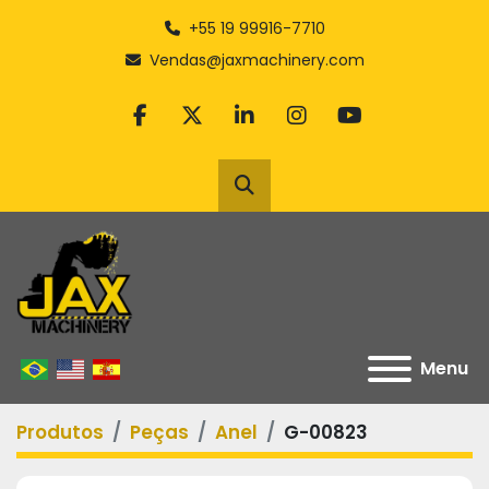
+55 19 99916-7710
Vendas@jaxmachinery.com
facebook
twitter
linkedin
instagram
youtube
Pesquisar
Menu
Produtos
Peças
Anel
G-00823