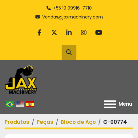
+55 19 99916-7710
Vendas@jaxmachinery.com
facebook
twitter
linkedin
instagram
youtube
Pesquisar
Menu
Produtos
Peças
Bloco de Aço
G-00774