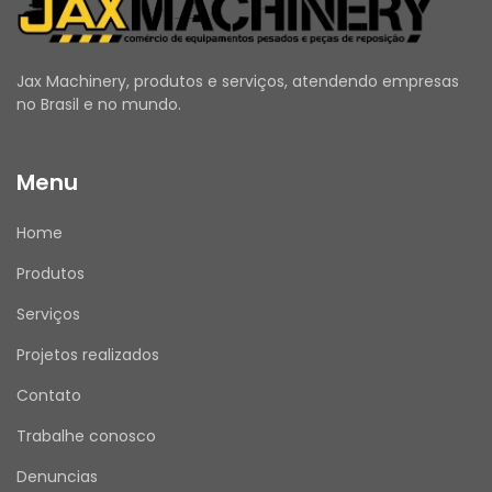
significativas, contribuindo para a estabilidade 
dos conjuntos mecânicos, preservando o 
alinhamento dos componentes e reduzindo o 
Jax Machinery, produtos e serviços, atendendo empresas
desgaste prematuro de peças adjacentes. A 
no Brasil e no mundo.
utilização de peças originais Caterpillar 
assegura maior vida útil do equipamento, 
Menu
redução dos custos de manutenção e 
preservação das especificações de fábrica.
Home
Quando apresenta desgaste, deformação ou 
danos causados por impactos excessivos, 
Produtos
podem ocorrer desalinhamentos dos 
conjuntos mecânicos, aumento de vibrações, 
Serviços
desgaste prematuro de componentes 
Projetos realizados
adjacentes e perda da estabilidade estrutural 
do equipamento. Recomenda-se a inspeção 
Contato
da peça durante as manutenções preventivas 
Trabalhe conosco
e sua substituição sempre que forem 
identificadas trincas, deformações ou 
Denuncias