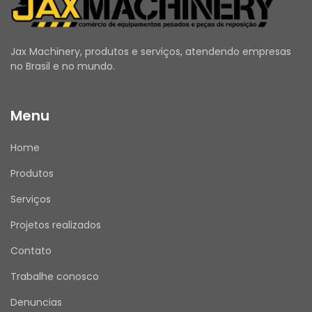
profissional qualificado, seguindo as 
orientações do fabricante.
Jax Machinery, produtos e serviços, atendendo empresas
no Brasil e no mundo.
ANTES DE COMPRAR
Menu
Utilize o campo de Perguntas e Respostas 
para esclarecer todas as suas dúvidas.
Home
Verifique se seus dados de entrega e cadastro 
estão atualizados.
Produtos
Emitimos Nota Fiscal para todas as vendas.
Serviços
Projetos realizados
APÓS A COMPRA
Contato
Assim que receber o produto, por favor, avalie 
Trabalhe conosco
sua experiência de compra conosco. Sua 
opinião é muito importante!
Denuncias