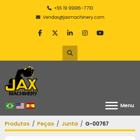
+55 19 99916-7710
Vendas@jaxmachinery.com
facebook
twitter
linkedin
instagram
youtube
Pesquisar
Menu
Produtos
Peças
Junta
G-00767