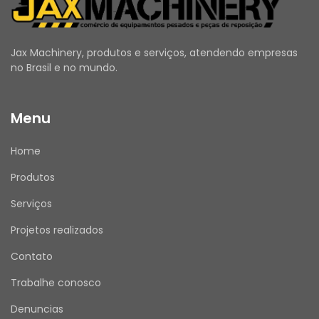
profissional qualificado, seguindo as 
orientações do fabricante.
Jax Machinery, produtos e serviços, atendendo empresas
no Brasil e no mundo.
Modelos Compatíveis para o número de 
Menu
peça 199-7819:
Motoniveladoras:
 140M 3 AWD, 14L, 16M, 18M3, 
Home
150, 16M3, 14M, 12M 3 AWD, 14M-3, 14M3, 160M 3 
AWD, 120 GC, 16H NA, 140M 2, 140, 14H NA, 160, 
Produtos
12M 2, 16, 120, 14, 18, 140 GC, 16GC, 140M, 120M, 
160M 2, 14H, 16H, 120M 2, 160M, 16G
Serviços
Projetos realizados
Contato
ANTES DE COMPRAR
Trabalhe conosco
Utilize o campo de Perguntas e Respostas 
para esclarecer todas as suas dúvidas.
Denuncias