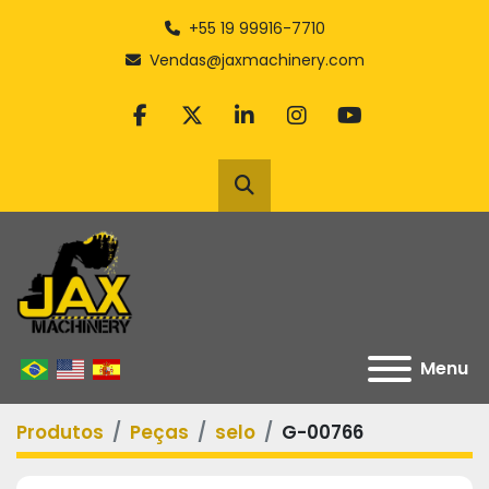
+55 19 99916-7710
Vendas@jaxmachinery.com
facebook
twitter
linkedin
instagram
youtube
Pesquisar
Menu
Produtos
Peças
selo
G-00766